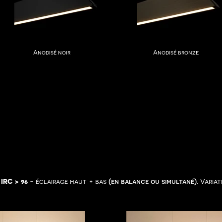
Anodisé noir
Anodisé bronze
,
IRC > 96
- éclairage haut + bas
(en balance ou simultané)
. Varia