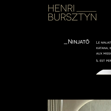
_Ninjatō
Le ninja
katana, 
aux miss
Il est p