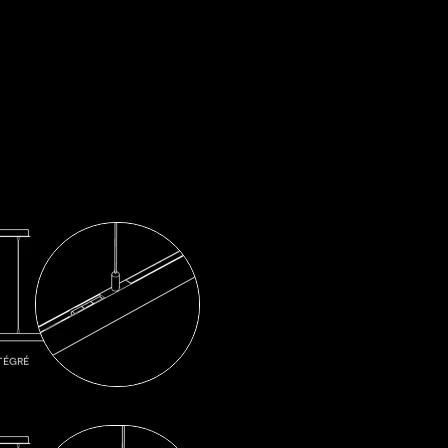
tégré