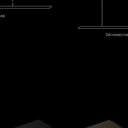
ude
Déconnecta