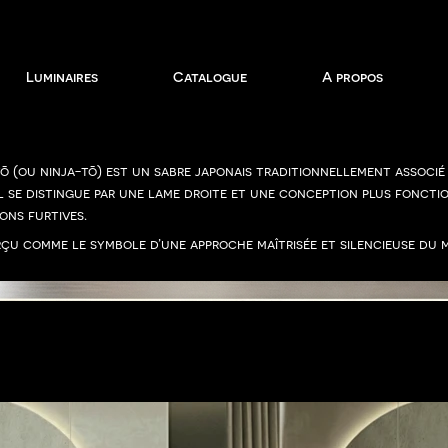
Luminaires
Catalogue
A propos
tō (ou ninja-tō) est un sabre japonais traditionnellement associ
il se distingue par une lame droite et une conception plus foncti
ions furtives.
erçu comme le symbole d’une approche maîtrisée et silencieuse du